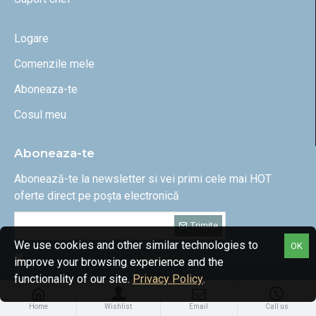
Logare
Comenzile mele
Aboneaza-te
Cosul meu
Aboneaza-te
Abonează-te la newsletter si vei primi cele mai HOT
oferte direct pe poșta electronică
Trimite
We use cookies and other similar technologies to
OK
Am citit și sunt de acord cu
Privacy Policy
improve your browsing experience and the
functionality of our site.
Privacy Policy
.
Home
Wishlist
Email
Call us
Copyright aiart.md 2025. All rights reserved.