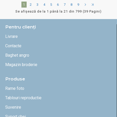
1
2
3
4
5
6
7
8
9
Se afişează de la 1 până la 21 din 799 (39 Pagini)
Pentru clienți
Livrare
Contacte
Baghet angro
Magazin broderie
Produse
Rame foto
Tablouri reproductie
Suvenire
Suport chei