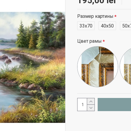
195,00 lei
Размер картины
33x70
40x50
50x
Цвет рамы