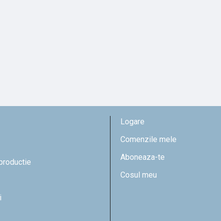
Logare
Comenzile mele
Aboneaza-te
eproductie
Cosul meu
i