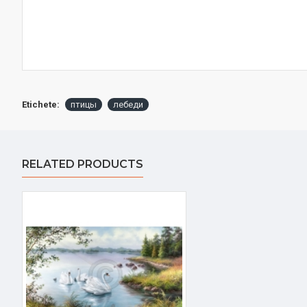
Etichete:
птицы
лебеди
RELATED PRODUCTS