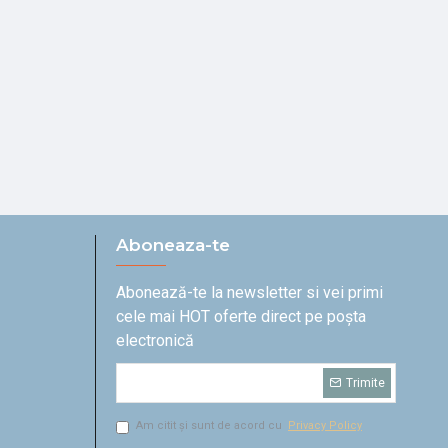
Aboneaza-te
Abonează-te la newsletter si vei primi
cele mai HOT oferte direct pe poșta
electronică
Trimite
Am citit și sunt de acord cu
Privacy Policy